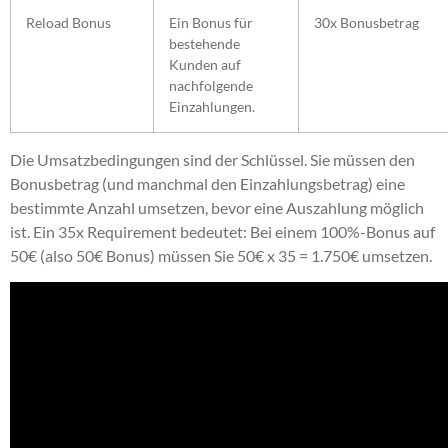
Reload Bonus
Ein Bonus für
30x Bonusbetrag
bestehende
Kunden auf
nachfolgende
Einzahlungen.
Die Umsatzbedingungen sind der Schlüssel. Sie müssen den
Bonusbetrag (und manchmal den Einzahlungsbetrag) eine
bestimmte Anzahl umsetzen, bevor eine Auszahlung möglich
ist. Ein 35x Requirement bedeutet: Bei einem 100%-Bonus auf
50€ (also 50€ Bonus) müssen Sie 50€ x 35 = 1.750€ umsetzen.