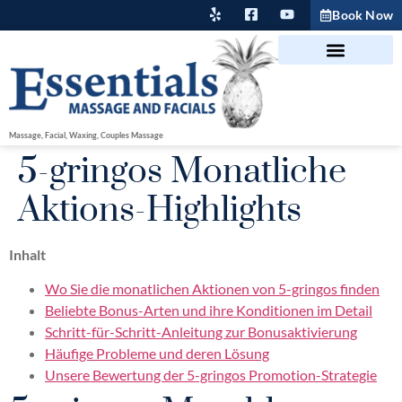
Book Now
Massage, Facial, Waxing, Couples Massage
5-gringos Monatliche
Aktions-Highlights
Inhalt
Wo Sie die monatlichen Aktionen von 5-gringos finden
Beliebte Bonus-Arten und ihre Konditionen im Detail
Schritt-für-Schritt-Anleitung zur Bonusaktivierung
Häufige Probleme und deren Lösung
Unsere Bewertung der 5-gringos Promotion-Strategie