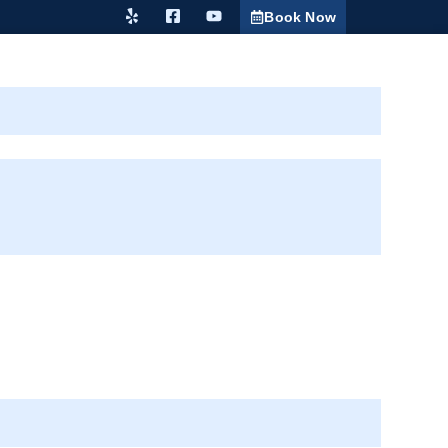
Book Now