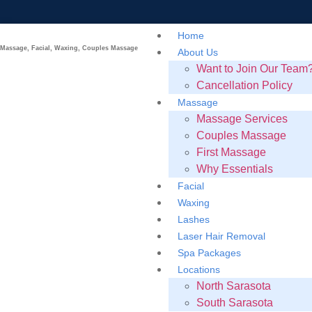
Home
Massage, Facial, Waxing, Couples Massage
About Us
Want to Join Our Team
Cancellation Policy
Massage
Massage Services
Couples Massage
First Massage
Why Essentials
Facial
Waxing
Lashes
Laser Hair Removal
Spa Packages
Locations
North Sarasota
South Sarasota