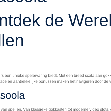
ntdek de Were
llen
rs een unieke spelervaring biedt. Met een breed scala aan gokkas
erface en aantrekkelijke bonussen maken het navigeren door de v
soola
 van spellen. Van klassieke gokkasten tot moderne video slots,