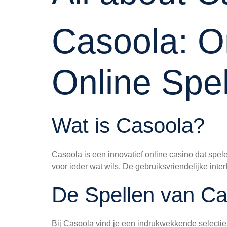
Casoola: O
Online Spe
Wat is Casoola?
Casoola is een innovatief online casino dat spele
voor ieder wat wils. De gebruiksvriendelijke int
De Spellen van Ca
Bij Casoola vind je een indrukwekkende selectie