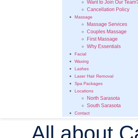
Want to Join Our Team
Cancellation Policy
Massage
Massage Services
Couples Massage
First Massage
Why Essentials
Facial
Waxing
Lashes
Laser Hair Removal
Spa Packages
Locations
North Sarasota
South Sarasota
Contact
All about C