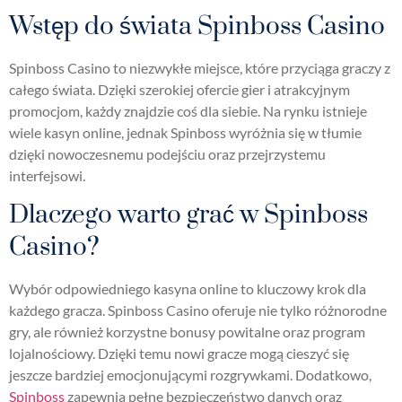
Wstęp do świata Spinboss Casino
Spinboss Casino to niezwykłe miejsce, które przyciąga graczy z
całego świata. Dzięki szerokiej ofercie gier i atrakcyjnym
promocjom, każdy znajdzie coś dla siebie. Na rynku istnieje
wiele kasyn online, jednak Spinboss wyróżnia się w tłumie
dzięki nowoczesnemu podejściu oraz przejrzystemu
interfejsowi.
Dlaczego warto grać w Spinboss
Casino?
Wybór odpowiedniego kasyna online to kluczowy krok dla
każdego gracza. Spinboss Casino oferuje nie tylko różnorodne
gry, ale również korzystne bonusy powitalne oraz program
lojalnościowy. Dzięki temu nowi gracze mogą cieszyć się
jeszcze bardziej emocjonującymi rozgrywkami. Dodatkowo,
Spinboss
zapewnia pełne bezpieczeństwo danych oraz