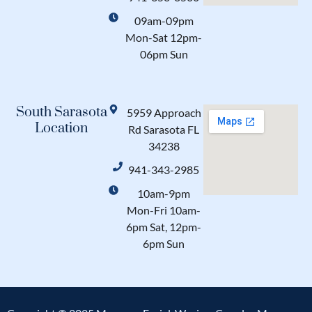
09am-09pm
Mon-Sat 12pm-
06pm Sun
South Sarasota
5959 Approach
Location
Rd Sarasota FL
34238
941-343-2985
10am-9pm
Mon-Fri 10am-
6pm Sat, 12pm-
6pm Sun