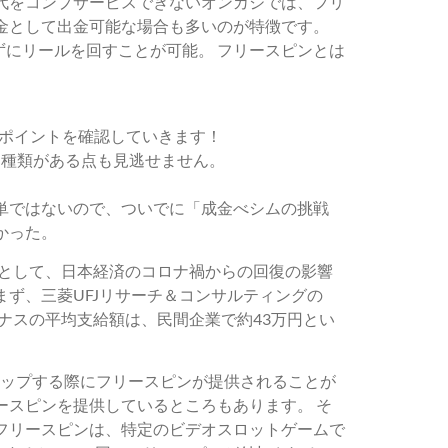
代をコンプサービスできないオンカジでは、フリ
金として出金可能な場合も多いのが特徴です。
にリールを回すことが可能。 フリースピンとは
ポイントを確認していきます！
な種類がある点も見逃せません。
単ではないので、ついでに「成金べシムの挑戦
かった。
由として、日本経済のコロナ禍からの回復の影響
ず、三菱UFJリサーチ＆コンサルティングの
ーナスの平均支給額は、民間企業で約43万円とい
アップする際にフリースピンが提供されることが
ースピンを提供しているところもあります。 そ
フリースピンは、特定のビデオスロットゲームで