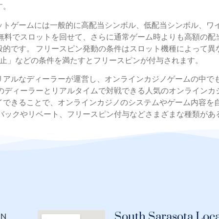
す。
ットゲームには一般的に高配当シンボル、低配当シンボル、ワ
は無料でスロットを回せて、さらに通常ゲーム時よりも高額の配
的です。 フリースピン発動の条件はスロット機種によって異
停止」などの条件を満たすとフリースピンが付与されます。
リアルなディーラーが運営し、オンラインカジノゲームの中で
のディーラーとリアルタイムで対戦できる人気のオンラインカジ
イできることで、オンラインカジノのシステムやゲーム内容を自
ュバックやリベート、フリースピン付与などさまざまな種類があ
South Sarasota Loca
 N