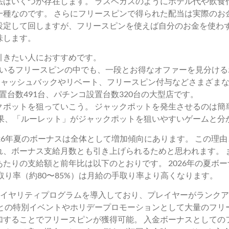
法はいくつか存在します。 ラスベガスのようにホテル代や飲食
一種なのです。 さらにフリースピンで得られた配当は実際のお
設定して回しますが、フリースピンを使えば自分のお金を使わず
味します。
を引きたい人におすすめです。
いるフリースピンの中でも、一段とお得なオファーを見分ける
キャッシュバックやリベート、フリースピン付与などさまざま
台数491台、パチンコ設置台数320台の大型店です。
クポットを狙っていこう。 ジャックポットを発生させるのは簡
結果、「ルーレット」がジャックポットを狙いやすいゲームと分
26年夏のボーナスは全体として増加傾向にあります。 この理
、ボーナス支給月数とも引き上げられるためと思われます。 ま
人あたりの支給額と前年比は以下のとおりです。 2026年の夏ボ
取り率（約80〜85%）は月給の手取り率より高くなります。
ロイヤリティプログラムを導入しており、プレイヤーがランク
との特別イベントやホリデープロモーションとして大量のフリ
加することでフリースピンが獲得可能。 入金ボーナスとしての