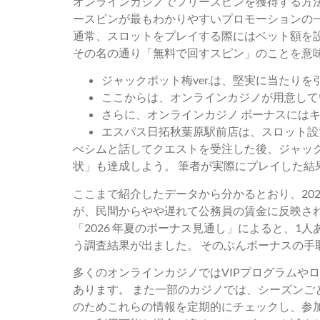
オンラインカジノでフリースピンを獲得する方
ースピンが最もわかりやすいプロモーションの
通常、スロットをプレイする際にはベット額を
その名の通り「無料で回すスピン」のことを意
ジャックポット梅ver.は、堅実に当たり
ここからは、オンラインカジノが用意して
さらに、オンラインカジノ ボーナスには
エスパス日拓秋葉原駅前店は、スロット設置
べシムと話してクエストを受注した後、ジャッ
状」も達成しよう。 筆者が実際にプレイした
ここまで紹介したデータから分かるとおり、20
が、民間からやや遅れて公務員の賃金に反映され
「2026 年夏のボーナス見通し」によると、1
う調査結果が出ました。 そのぶんボーナスの手
多くのオンラインカジノではVIPプログラムや
あります。 また一部のカジノでは、シーズンご
のためこれらの情報を定期的にチェックし、参