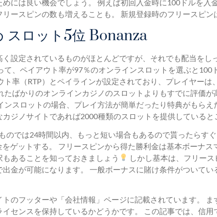
めには良い機会でしょう。 例えば初回入金時に100ドルを入金
フリースピンの数も増えることも。 新規登録時のフリースピン
スロット5位 Bonanza
高く設定されているものがほとんどですが、それでも配当をし
って、ペイアウト率が97％のオンラインスロットを選ぶと100
ウト率（RTP）とペイラインが設定されており、プレイヤーは
されたばかりのオンラインカジノのスロットよりもすでに評価が
インスロットの場合、プレイ方法が簡単だったり特典がもらえ
カジノサイトであれば2000種類のスロットを提供していると
ものでは24時間以内、もっと短い場合もあるので貰ったらすぐ
利金をゲットする。 フリースピンから得た勝利金は基本ボーナ
択もあることを知っておきましょう
しかし基本は、フリース
で出金が可能になります。 一般ボーナスに賭け条件がついてい
イトのフッターや「会社情報」ページに記載されています。 ま
ライセンスを保持しているかどうかです。 この記事では、信用