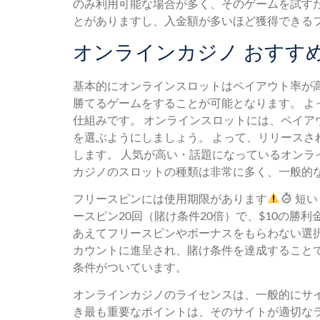
のみ利用可能な場合が多く、そのゲームを試すた
とがありますし、入金額が多いほど獲得できる
オンラインカジノ おすすめ 
基本的にオンラインスロットはペイアウト率が
勝てるゲームをすることが可能となります。 よ
仕組みです。 オンラインスロットには、ペイア
を選ぶようにしましょう。 よって、リリース
します。 人気が高い・話題になっているオンラ
カジノのスロットの種類は非常に多く、一般的な
フリースピンには使用期限があります
短い
ースピン20回（賭け条件20倍）で、$10の勝
あえてフリースピンやボーナスをもらわない選
カウントに進呈され、賭け条件を達成すること
条件がついています。
オンラインカジノのライセンスは、一般的にサ
き最も重要なポイントは、そのサイトが適切な