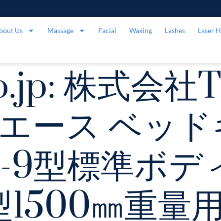
bout Us
Massage
Facial
Waxing
Lashes
Laser H
co.jp: 株式会社
イエース ベッ
1型-9型標準ボ
型1500㎜重