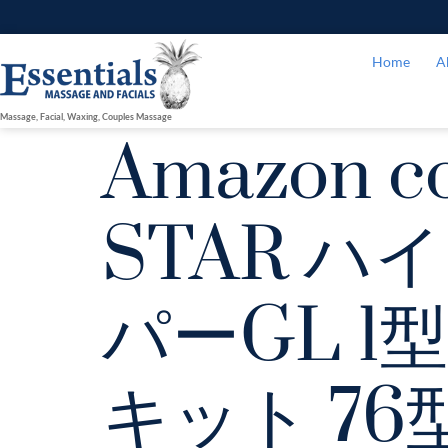
Home
A
Massage, Facial, Waxing, Couples Massage
Amazon 
STAR ハ
パーGL 
キット 76