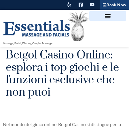
Book Now
Massage, Facial, Waxing, Couples Massage
Betgol Casino Online:
esplora i top giochi e le
funzioni esclusive che
non puoi
Nel mondo del gioco online, Betgol Casino si distingue per la