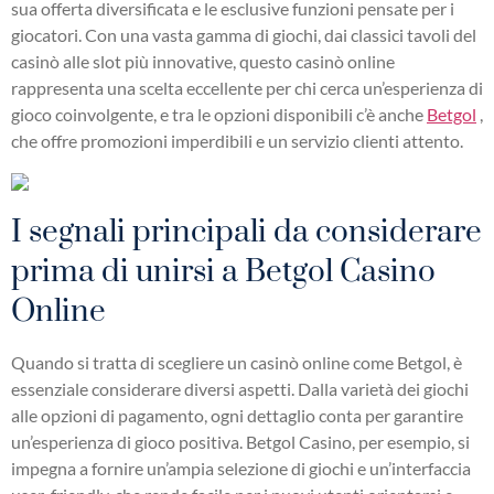
sua offerta diversificata e le esclusive funzioni pensate per i
giocatori. Con una vasta gamma di giochi, dai classici tavoli del
casinò alle slot più innovative, questo casinò online
rappresenta una scelta eccellente per chi cerca un’esperienza di
gioco coinvolgente, e tra le opzioni disponibili c’è anche
Betgol
,
che offre promozioni imperdibili e un servizio clienti attento.
I segnali principali da considerare
prima di unirsi a Betgol Casino
Online
Quando si tratta di scegliere un casinò online come Betgol, è
essenziale considerare diversi aspetti. Dalla varietà dei giochi
alle opzioni di pagamento, ogni dettaglio conta per garantire
un’esperienza di gioco positiva. Betgol Casino, per esempio, si
impegna a fornire un’ampia selezione di giochi e un’interfaccia