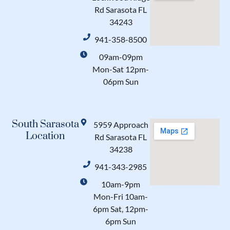
Rd Sarasota FL
34243
941-358-8500
09am-09pm
Mon-Sat 12pm-
06pm Sun
South Sarasota
5959 Approach
Location
Rd Sarasota FL
34238
941-343-2985
10am-9pm
Mon-Fri 10am-
6pm Sat, 12pm-
6pm Sun