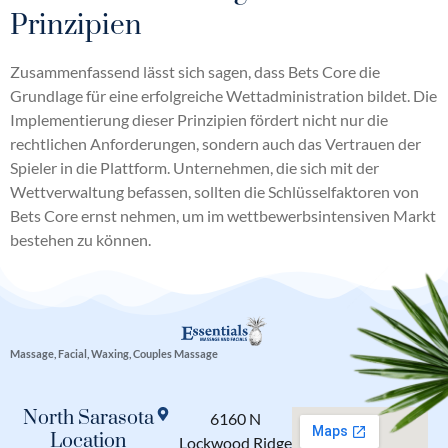
Prinzipien
Zusammenfassend lässt sich sagen, dass Bets Core die
Grundlage für eine erfolgreiche Wettadministration bildet. Die
Implementierung dieser Prinzipien fördert nicht nur die
rechtlichen Anforderungen, sondern auch das Vertrauen der
Spieler in die Plattform. Unternehmen, die sich mit der
Wettverwaltung befassen, sollten die Schlüsselfaktoren von
Bets Core ernst nehmen, um im wettbewerbsintensiven Markt
bestehen zu können.
Massage, Facial, Waxing, Couples Massage
North Sarasota
6160 N
Location
Lockwood Ridge