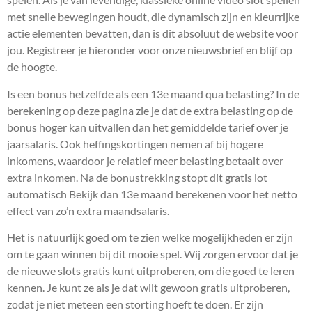
met snelle bewegingen houdt, die dynamisch zijn en kleurrijke
actie elementen bevatten, dan is dit absoluut de website voor
jou. Registreer je hieronder voor onze nieuwsbrief en blijf op
de hoogte.
Is een bonus hetzelfde als een 13e maand qua belasting? In de
berekening op deze pagina zie je dat de extra belasting op de
bonus hoger kan uitvallen dan het gemiddelde tarief over je
jaarsalaris. Ook heffingskortingen nemen af bij hogere
inkomens, waardoor je relatief meer belasting betaalt over
extra inkomen. Na de bonustrekking stopt dit gratis lot
automatisch Bekijk dan 13e maand berekenen voor het netto
effect van zo’n extra maandsalaris.
Het is natuurlijk goed om te zien welke mogelijkheden er zijn
om te gaan winnen bij dit mooie spel. Wij zorgen ervoor dat je
de nieuwe slots gratis kunt uitproberen, om die goed te leren
kennen. Je kunt ze als je dat wilt gewoon gratis uitproberen,
zodat je niet meteen een storting hoeft te doen. Er zijn