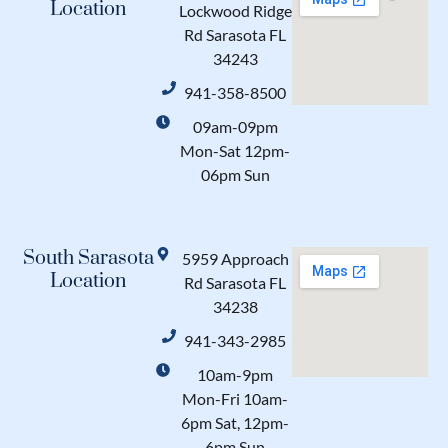
Location
Lockwood Ridge
Rd Sarasota FL
34243
941-358-8500
09am-09pm
Mon-Sat 12pm-
06pm Sun
South Sarasota
5959 Approach
Location
Rd Sarasota FL
34238
941-343-2985
10am-9pm
Mon-Fri 10am-
6pm Sat, 12pm-
6pm Sun