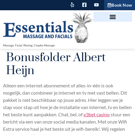
Book Now
Massage, Facial, Waxing, Couples Massage
Bonusfolder Albert
Heijn
Alleen een internet abonnement of alles-in-één is ook
mogelijk, dan combineer je internet en tv met vast bellen. Dit
pakket is niet beschikbaar op jouw adres. Hier leggen we je
stap voor stap uit hoe je de installatie van internet, tv en bellen
het beste kunt aanpakken. Chat, bel, of
x3bet casino
stuur een
bericht via een van onze social media kanalen. Met onze Wifi
Extra service haal je het beste uit je wifi-bereik!. Wij regelen