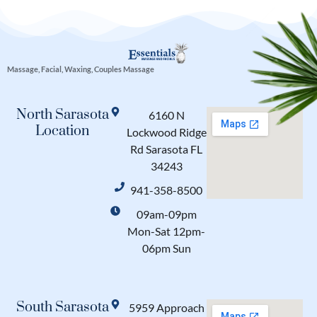
Massage, Facial, Waxing, Couples Massage
North Sarasota
6160 N
Location
Lockwood Ridge
Rd Sarasota FL
34243
941-358-8500
09am-09pm
Mon-Sat 12pm-
06pm Sun
South Sarasota
5959 Approach