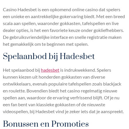
Casino Hadesbet is een opkomend online casino dat spelers
een unieke en aantrekkelijke gokervaring biedt. Met een breed
scala aan spellen, waaronder gokkasten, tafelspellen en live
dealer opties, is het een favoriete keuze onder gokliefhebbers.
De gebruiksvriendelijke interface en snelle registratie maken
het gemakkelijk om te beginnen met spelen.
Spelaanbod bij Hadesbet
Het spelaanbod bij
hadesbet
is indrukwekkend. Spelers
kunnen kiezen uit honderden gokkasten van diverse
ontwikkelaars, evenals populaire tafelspellen zoals blackjack
en roulette. Bovendien biedt het casino regelmatig nieuwe
spellen aan, waardoor de ervaring verfrissend blijft. Of je nu
een fan bent van klassieke gokkasten of de nieuwste
videospellen, bij Hadesbet vind je zeker iets dat je aanspreekt.
Bonussen en Promoties