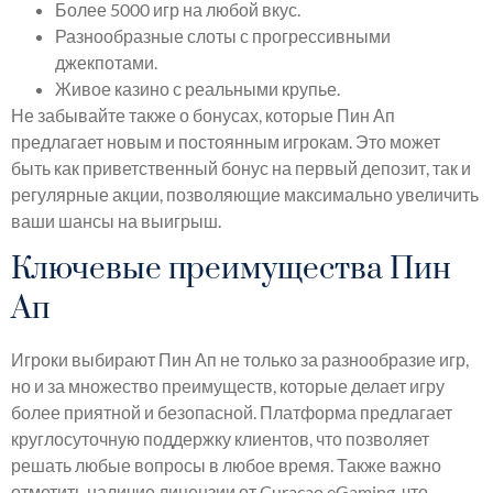
Более 5000 игр на любой вкус.
Разнообразные слоты с прогрессивными
джекпотами.
Живое казино с реальными крупье.
Не забывайте также о бонусах, которые Пин Ап
предлагает новым и постоянным игрокам. Это может
быть как приветственный бонус на первый депозит, так и
регулярные акции, позволяющие максимально увеличить
ваши шансы на выигрыш.
Ключевые преимущества Пин
Ап
Игроки выбирают Пин Ап не только за разнообразие игр,
но и за множество преимуществ, которые делает игру
более приятной и безопасной. Платформа предлагает
круглосуточную поддержку клиентов, что позволяет
решать любые вопросы в любое время. Также важно
отметить наличие лицензии от Curaçao eGaming, что