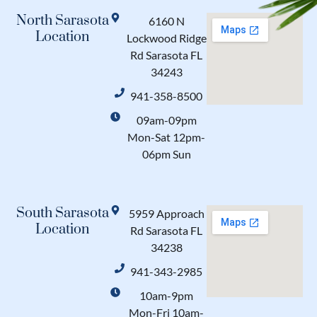
North Sarasota
6160 N
Location
Lockwood Ridge
Rd Sarasota FL
34243
941-358-8500
09am-09pm
Mon-Sat 12pm-
06pm Sun
South Sarasota
5959 Approach
Location
Rd Sarasota FL
34238
941-343-2985
10am-9pm
Mon-Fri 10am-