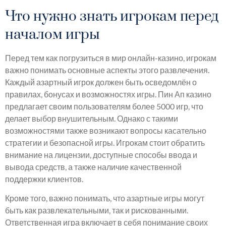
Что нужно знать игрокам перед
началом игры
Перед тем как погрузиться в мир онлайн-казино, игрокам
важно понимать основные аспекты этого развлечения.
Каждый азартный игрок должен быть осведомлён о
правилах, бонусах и возможностях игры. Пин Ап казино
предлагает своим пользователям более 5000 игр, что
делает выбор внушительным. Однако с такими
возможностями также возникают вопросы касательно
стратегии и безопасной игры. Игрокам стоит обратить
внимание на лицензии, доступные способы ввода и
вывода средств, а также наличие качественной
поддержки клиентов.
Кроме того, важно понимать, что азартные игры могут
быть как развлекательными, так и рискованными.
Ответственная игра включает в себя понимание своих