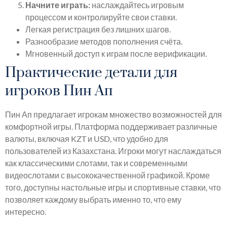
Начните играть:
наслаждайтесь игровым
процессом и контролируйте свои ставки.
Легкая регистрация без лишних шагов.
Разнообразие методов пополнения счёта.
Мгновенный доступ к играм после верификации.
Практические детали для
игроков Пин Ап
Пин Ап предлагает игрокам множество возможностей для
комфортной игры. Платформа поддерживает различные
валюты, включая KZT и USD, что удобно для
пользователей из Казахстана. Игроки могут наслаждаться
как классическими слотами, так и современными
видеослотами с высококачественной графикой. Кроме
того, доступны настольные игры и спортивные ставки, что
позволяет каждому выбрать именно то, что ему
интересно.