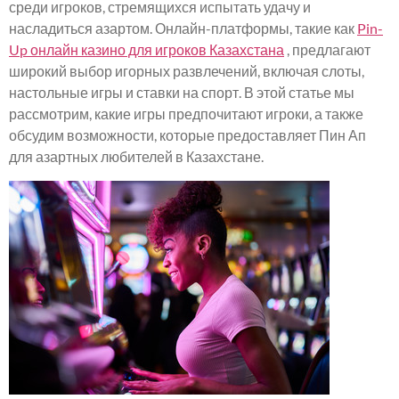
среди игроков, стремящихся испытать удачу и
насладиться азартом. Онлайн-платформы, такие как
Pin-
Up онлайн казино для игроков Казахстана
, предлагают
широкий выбор игорных развлечений, включая слоты,
настольные игры и ставки на спорт. В этой статье мы
рассмотрим, какие игры предпочитают игроки, а также
обсудим возможности, которые предоставляет Пин Ап
для азартных любителей в Казахстане.