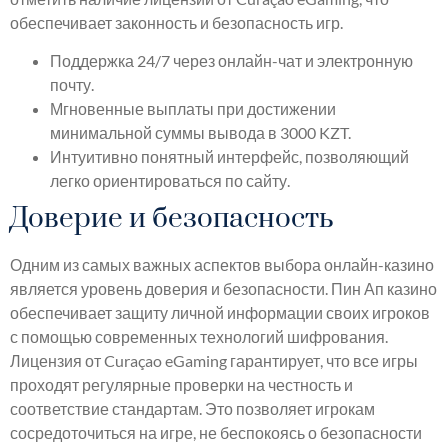
обеспечивает законность и безопасность игр.
Поддержка 24/7 через онлайн-чат и электронную
почту.
Мгновенные выплаты при достижении
минимальной суммы вывода в 3000 KZT.
Интуитивно понятный интерфейс, позволяющий
легко ориентироваться по сайту.
Доверие и безопасность
Одним из самых важных аспектов выбора онлайн-казино
является уровень доверия и безопасности. Пин Ап казино
обеспечивает защиту личной информации своих игроков
с помощью современных технологий шифрования.
Лицензия от Curaçao eGaming гарантирует, что все игры
проходят регулярные проверки на честность и
соответствие стандартам. Это позволяет игрокам
сосредоточиться на игре, не беспокоясь о безопасности