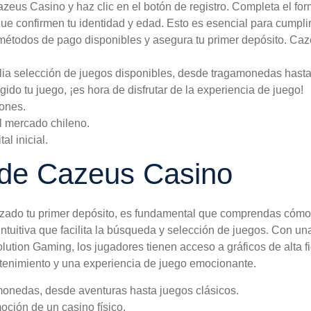
azeus Casino y haz clic en el botón de registro. Completa el for
 confirmen tu identidad y edad. Esto es esencial para cumplir 
étodos de pago disponibles y asegura tu primer depósito. Caz
ia selección de juegos disponibles, desde tragamonedas hasta
do tu juego, ¡es hora de disfrutar de la experiencia de juego!
iones.
 mercado chileno.
l inicial.
s de Cazeus Casino
lizado tu primer depósito, es fundamental que comprendas cóm
 intuitiva que facilita la búsqueda y selección de juegos. Con 
tion Gaming, los jugadores tienen acceso a gráficos de alta f
etenimiento y una experiencia de juego emocionante.
monedas, desde aventuras hasta juegos clásicos.
oción de un casino físico.