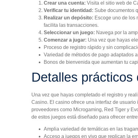
Crear una cuenta:
Visita el sitio web de C
Verificar tu identidad:
Sube documentos que
Realizar un depósito:
Escoge uno de los m
facilita las transacciones.
Seleccionar un juego:
Navega por la ampl
Comenzar a jugar:
Una vez que hayas elegi
Proceso de registro rápido y sin complicac
Variedad de métodos de pago adaptados al
Bonos de bienvenida que aumentan tu capita
Detalles práctico
Una vez que hayas completado el registro y rea
Casino. El casino ofrece una interfaz de usuario
proveedores como Microgaming, Red Tiger y Evolu
de estos juegos está diseñado para ofrecer entr
Amplia variedad de temáticas en las traga
Acceso a juegos en vivo que replican la em