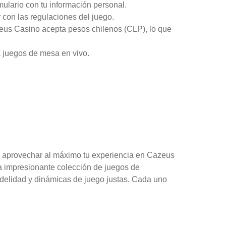
mulario con tu información personal.
con las regulaciones del juego.
eus Casino acepta pesos chilenos (CLP), lo que
 juegos de mesa en vivo.
o aprovechar al máximo tu experiencia en Cazeus
una impresionante colección de juegos de
idelidad y dinámicas de juego justas. Cada uno