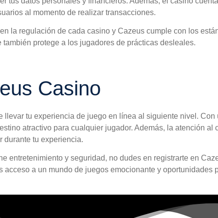
r tus datos personales y financieros. Además, el casino cuenta
usuarios al momento de realizar transacciones.
uen la regulación de cada casino y Cazeus cumple con los está
 también protege a los jugadores de prácticas desleales.
zeus Casino
levar tu experiencia de juego en línea al siguiente nivel. Con
stino atractivo para cualquier jugador. Además, la atención al 
 durante tu experiencia.
e entretenimiento y seguridad, no dudes en registrarte en Caze
drás acceso a un mundo de juegos emocionante y oportunidades 