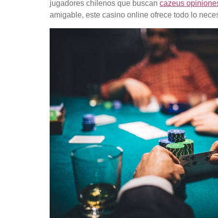
jugadores chilenos que buscan
cazeus opinione
amigable, este casino online ofrece todo lo nece