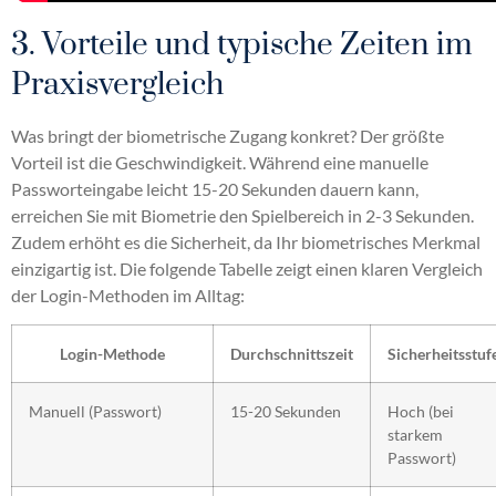
3. Vorteile und typische Zeiten im
Praxisvergleich
Was bringt der biometrische Zugang konkret? Der größte
Vorteil ist die Geschwindigkeit. Während eine manuelle
Passworteingabe leicht 15-20 Sekunden dauern kann,
erreichen Sie mit Biometrie den Spielbereich in 2-3 Sekunden.
Zudem erhöht es die Sicherheit, da Ihr biometrisches Merkmal
einzigartig ist. Die folgende Tabelle zeigt einen klaren Vergleich
der Login-Methoden im Alltag:
Login-Methode
Durchschnittszeit
Sicherheitsstuf
Manuell (Passwort)
15-20 Sekunden
Hoch (bei
starkem
Passwort)