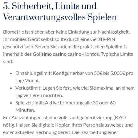
5. Sicherheit, Limits und
Verantwortungsvolles Spielen
Biometrie ist sicher, aber keine Einladung zur Nachlässigkeit.
Ihr mobiles Gerät selbst sollte durch eine Geräte-PIN
geschützt sein. Setzen Sie zudem die praktischen Spiellimits
innerhalb des
Golisimo casino casino
-Kontos. Typische Limits
sind:
Einzahlungslimit: Konfigurierbar von 50€ bis 5.000€ pro
Tag/Monat.
Verlustlimit: Legen Sie fest, wie viel Sie maximal an einem
Tag verlieren möchten.
Spielzeitlimit: Aktive Erinnerung alle 30 oder 60
Minuten.
Für Auszahlungen ist eine vollständige Verifizierung (KYC)
nötig. Halten Sie digitale Kopien Ihres Personalausweises und
einer aktuellen Rechnung bereit. Die Bearbeitung einer