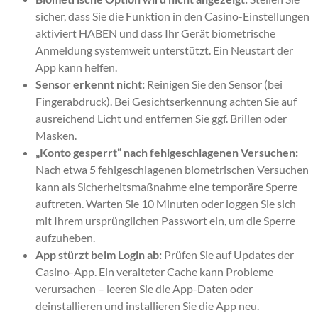
sicher, dass Sie die Funktion in den Casino-Einstellungen
aktiviert HABEN und dass Ihr Gerät biometrische
Anmeldung systemweit unterstützt. Ein Neustart der
App kann helfen.
Sensor erkennt nicht:
Reinigen Sie den Sensor (bei
Fingerabdruck). Bei Gesichtserkennung achten Sie auf
ausreichend Licht und entfernen Sie ggf. Brillen oder
Masken.
„Konto gesperrt“ nach fehlgeschlagenen Versuchen:
Nach etwa 5 fehlgeschlagenen biometrischen Versuchen
kann als Sicherheitsmaßnahme eine temporäre Sperre
auftreten. Warten Sie 10 Minuten oder loggen Sie sich
mit Ihrem ursprünglichen Passwort ein, um die Sperre
aufzuheben.
App stürzt beim Login ab:
Prüfen Sie auf Updates der
Casino-App. Ein veralteter Cache kann Probleme
verursachen – leeren Sie die App-Daten oder
deinstallieren und installieren Sie die App neu.