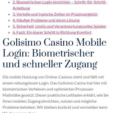
2. Biometrischen Login einrichten – Schritt-für-Schritt-
Anleitung
3. Vorteile und typische Zeiten im Praxisvergleich
4. Häufige Probleme und deren Lösung
5. Sicherheit, Limits und Verantwortungsvolles Spielen
6. Fazit: Ein klarer Schritt in Richtung Komfort
Golisimo Casino Mobile
Login: Biometrischer
und schneller Zugang
Die mobile Nutzung von Online-Casinos steht und fällt mit
einem reibungslosen Login. Das Golisimo Casino hat hier mit
biometrischen Verfahren und optimierten Prozessen
Maßstäbe gesetzt. Dieser praktische Leitfaden erklärt, wie Sie
Ihren mobilen Zugang einrichten, nutzen und mögliche
Probleme beheben. Wir bleiben konkret und vermeiden leere