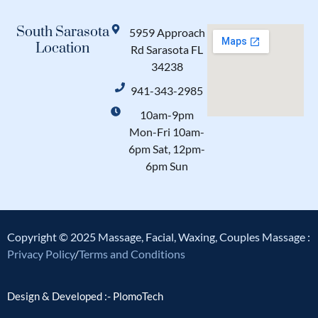
South Sarasota
5959 Approach
Location
Rd Sarasota FL
34238
941-343-2985
10am-9pm
Mon-Fri 10am-
6pm Sat, 12pm-
6pm Sun
Copyright © 2025 Massage, Facial, Waxing, Couples Massage :
Privacy Policy
/
Terms and Conditions
Design & Developed :- PlomoTech