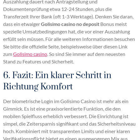
Auszahlung dauert nach Antragstellung und
Dokumentenprüfung etwa 12-24 Stunden, plus die
Transferzeit Ihrer Bank (oft 1-3 Werktage). Denken Sie daran,
dass ein etwaiger
Golisimo casino no deposit
Bonus meist
spezielle Umsatzbedingungen hat, die vor einer Auszahlung
erfüllt sein müssen. Für alle weiteren Informationen besuchen
Sie bitte die offizielle Seite, beispielsweise über diesen Link
zum
Golisimo casino
. So sind Sie immer auf dem neuesten
Stand zu Features und Sicherheit.
6. Fazit: Ein klarer Schritt in
Richtung Komfort
Der biometrische Login im Golisimo Casino ist mehr als ein
Gimmick. Es ist eine praxisorientierte Funktion, die den
mobilen Spielfluss erheblich verbessert. Die Einrichtung ist
simpel, die Zeitersparnis signifikant und das Sicherheitsniveau
hoch. Kombiniert mit transparenten Limits und einer klaren
Verifikationspflicht bietet es einen ausgewogenen Mix aus