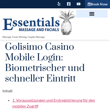
Book Now
Massage, Facial, Waxing, Couples Massage
Golisimo Casino
Mobile Login:
Biometrischer und
schneller Eintritt
Inhalt
1. Voraussetzungen und Erstregistrierung für den
mobilen Zugriff