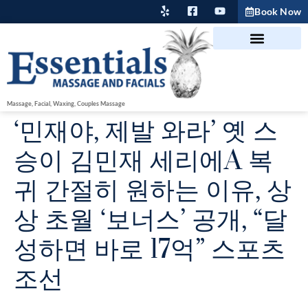
Book Now
Massage, Facial, Waxing, Couples Massage
‘민재야, 제발 와라’ 옛 스
승이 김민재 세리에A 복
귀 간절히 원하는 이유, 상
상 초월 ‘보너스’ 공개, “달
성하면 바로 17억” 스포츠
조선