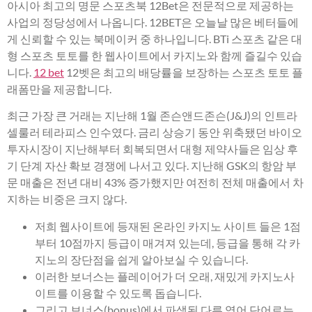
아시아 최고의 명문 스포츠북 12Bet은 전문적으로 제공하는
사업의 정당성에서 나옵니다. 12BET은 오늘날 많은 베터들에
게 신뢰할 수 있는 북메이커 중 하나입니다. BTi 스포츠 같은 대
형 스포츠 토토를 한 웹사이트에서 카지노와 함께 즐길수 있습
니다.
12 bet
12벳은 최고의 배당률을 보장하는 스포츠 토토 플
래폼만을 제공합니다.
최근 가장 큰 거래는 지난해 1월 존슨앤드존슨(J&J)의 인트라
셀룰러 테라피스 인수였다. 금리 상승기 동안 위축됐던 바이오
투자시장이 지난해부터 회복되면서 대형 제약사들은 임상 후
기 단계 자산 확보 경쟁에 나서고 있다. 지난해 GSK의 항암 부
문 매출은 전년 대비 43% 증가했지만 여전히 전체 매출에서 차
지하는 비중은 크지 않다.
저희 웹사이트에 등재된 온라인 카지노 사이트 들은 1점
부터 10점까지 등급이 매겨져 있는데, 등급을 통해 각 카
지노의 장단점을 쉽게 알아보실 수 있습니다.
이러한 보너스는 플레이어가 더 오래, 재밌게 카지노사
이트를 이용할 수 있도록 돕습니다.
그리고 보너스(bonus)에서 파생된 다른 영어 단어로는