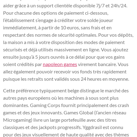
aider grâce à un support clientèle disponible 7j/7 et 24h/24.
Pour chacune des options de paiement ci-dessous,
l’établissement s’engage à créditer votre solde joueur
immédiatement, à partir de 10 euros, sans frais et en
respectant des normes de sécurité optimales. Pour vos dépôts,
la maison a mis à votre disposition des modes de paiement
sécurisés et déjà utilisés massivement en ligne. Vous ajoutez
ensuite jusqu’à 5 jours ouvrés à ce délai pour que vos gains
soient crédités par
napoleon games
virement bancaire. Vous
allez également pouvoir recevoir vos fonds très rapidement
puisque les retraits sont validés sous 24 heures en moyenne.
Cette préférence typiquement belge distingue le marché des
autres pays européens où les machines à sous sont plus
dominantes. Gaming Corps fournit principalement des crash
games et des jeux innovants. Games Global (l’ancien réseau
Microgaming) livre un large portefeuille avec des titres
classiques et des jackpots progressifs. Yggdrasil est connu
pour des jeux visuellement de haute qualité avec des thèmes