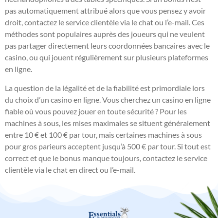
pas automatiquement attribué alors que vous pensez y avoir
droit, contactez le service clientèle via le chat ou l’e-mail. Ces
méthodes sont populaires auprès des joueurs qui ne veulent
pas partager directement leurs coordonnées bancaires avec le
casino, ou qui jouent régulièrement sur plusieurs plateformes
en ligne.
La question de la légalité et de la fiabilité est primordiale lors
du choix d’un casino en ligne. Vous cherchez un casino en ligne
fiable où vous pouvez jouer en toute sécurité ? Pour les
machines à sous, les mises maximales se situent généralement
entre 10 € et 100 € par tour, mais certaines machines à sous
pour gros parieurs acceptent jusqu’à 500 € par tour. Si tout est
correct et que le bonus manque toujours, contactez le service
clientèle via le chat en direct ou l’e-mail.