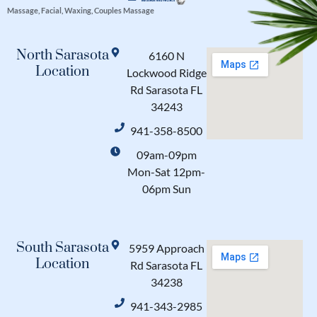
Massage, Facial, Waxing, Couples Massage
North Sarasota
6160 N
Location
Lockwood Ridge
Rd Sarasota FL
34243
941-358-8500
09am-09pm
Mon-Sat 12pm-
06pm Sun
South Sarasota
5959 Approach
Location
Rd Sarasota FL
34238
941-343-2985