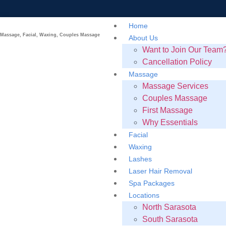
Home
Massage, Facial, Waxing, Couples Massage
About Us
Want to Join Our Team
Cancellation Policy
Massage
Massage Services
Couples Massage
First Massage
Why Essentials
Facial
Waxing
Lashes
Laser Hair Removal
Spa Packages
Locations
North Sarasota
South Sarasota