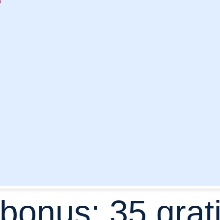
?
bonus: 35 grat