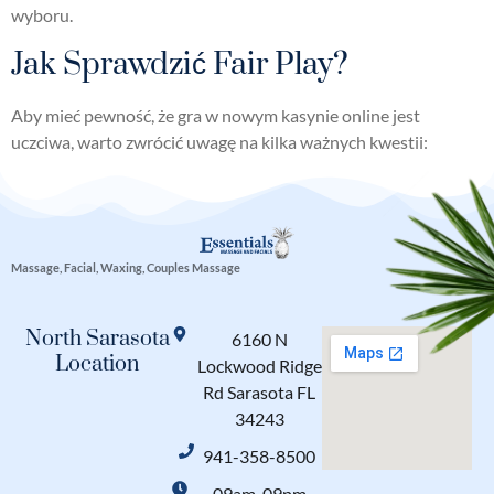
wyboru.
Jak Sprawdzić Fair Play?
Aby mieć pewność, że gra w nowym kasynie online jest
uczciwa, warto zwrócić uwagę na kilka ważnych kwestii:
Massage, Facial, Waxing, Couples Massage
North Sarasota
6160 N
Location
Lockwood Ridge
Rd Sarasota FL
34243
941-358-8500
09am-09pm