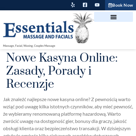
Book Now
Massage, Facial, Waxing, Couples Massage
Nowe Kasyna Online:
Zasady, Porady i
Recenzje
Jak znaleźć najlepsze nowe kasyna online? Z pewnością warto
wziąć pod uwagę kilka istotnych czynników, aby mieć pewność,
że wybieramy renomowaną platformę hazardową. Warto
zwrócić uwagę na dostępność gier, bonusy dla graczy, jakość
obsługi klienta oraz bezpieczeństwo transakcji. W dzisiejszym
artykule omówię kilka ciekawych aspektów dotyczących