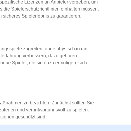
t spezifische Lizenzen an Anbieter vergeben, um
nos die Spielerschutzrichtlinien einhalten müssen.
n sicheres Spielerlebnis zu garantieren.
lingsspiele zugreifen, ohne physisch in ein
elerfahrung verbessern; dazu gehören
eue Spieler, die sie dazu ermutigen, sich
tsmaßnahmen zu beachten. Zunächst sollten Sie
tzulegen und verantwortungsvoll zu spielen.
ationen geschützt sind.