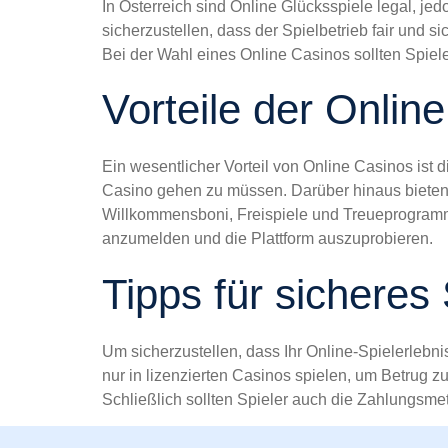
In Österreich sind Online Glücksspiele legal, j
sicherzustellen, dass der Spielbetrieb fair und si
Bei der Wahl eines Online Casinos sollten Spieler
Vorteile der Onlin
Ein wesentlicher Vorteil von Online Casinos ist d
Casino gehen zu müssen. Darüber hinaus bieten O
Willkommensboni, Freispiele und Treueprogramm
anzumelden und die Plattform auszuprobieren.
Tipps für sicheres
Um sicherzustellen, dass Ihr Online-Spielerlebni
nur in lizenzierten Casinos spielen, um Betrug z
Schließlich sollten Spieler auch die Zahlungsmet