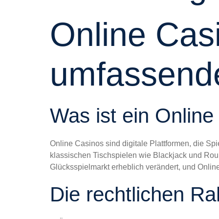
Online Casi
umfassend
Was ist ein Online
Online Casinos sind digitale Plattformen, die Sp
klassischen Tischspielen wie Blackjack und Roule
Glücksspielmarkt erheblich verändert, und Online
Die rechtlichen R