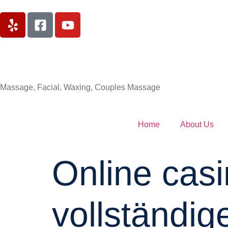
Massage, Facial, Waxing, Couples Massage
Home
About Us
Online cas
vollständig