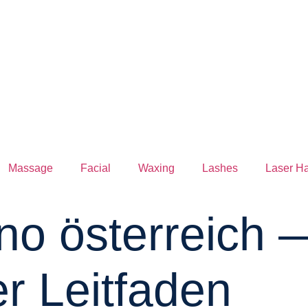
Massage
Facial
Waxing
Lashes
Laser H
ino österreich 
er Leitfaden