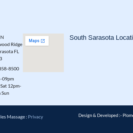
South Sarasota Locat
 N
wood Ridge
rasota FL
3
358-8500
-09pm
Sat 12pm-
 Sun
Design & Developed :- Plo
les Massage :
Privacy