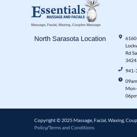
Massage, Facial, Waxing, Couples Massage
North Sarasota Location
6160
Lock
Rd Sa
3424
941-
09am
Mon-
06pm
Copyright © 2025 Massage, Facial, Waxing, Coup
Policy
/
Terms and Conditions