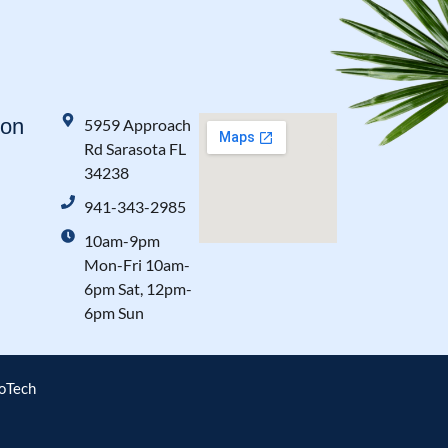
ion
5959 Approach
Rd Sarasota FL
34238
941-343-2985
10am-9pm
Mon-Fri 10am-
6pm Sat, 12pm-
6pm Sun
moTech