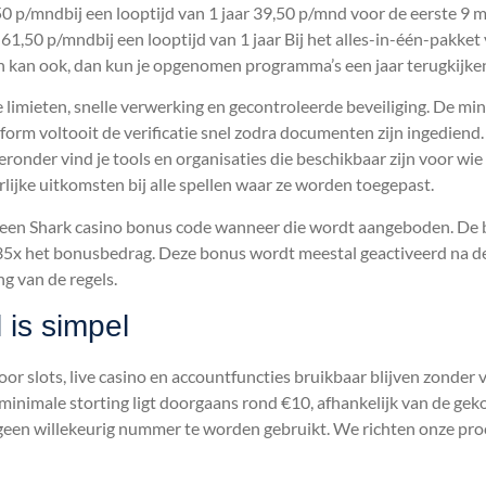
 p/mndbij een looptijd van 1 jaar 39,50 p/mnd voor de eerste 9 
,50 p/mndbij een looptijd van 1 jaar Bij het alles-in-één-pakket v
en kan ook, dan kun je opgenomen programma’s een jaar terugkijke
imieten, snelle verwerking en gecontroleerde beveiliging. De mini
form voltooit de verificatie snel zodra documenten zijn ingediend. 
ronder vind je tools en organisaties die beschikbaar zijn voor wie
ijke uitkomsten bij alle spellen waar ze worden toegepast.
 een Shark casino bonus code wanneer die wordt aangeboden. De b
 35x het bonusbedrag. Deze bonus wordt meestal geactiveerd na de
ng van de regels.
 is simpel
r slots, live casino en accountfuncties bruikbaar blijven zonder ve
 minimale storting ligt doorgaans rond €10, afhankelijk van de ge
geen willekeurig nummer te worden gebruikt. We richten onze proc