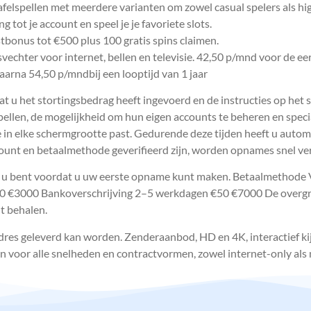
afelspellen met meerdere varianten om zowel casual spelers als hi
 tot je account en speel je je favoriete slots.
bonus tot €500 plus 100 gratis spins claimen.
ijsvechter voor internet, bellen en televisie. 42,50 p/mnd voor de
arna 54,50 p/mndbij een looptijd van 1 jaar
t u het stortingsbedrag heeft ingevoerd en de instructies op het
pellen, de mogelijkheid om hun eigen accounts te beheren en specia
e in elke schermgrootte past. Gedurende deze tijden heeft u autom
nt en betaalmethode geverifieerd zijn, worden opnames snel ve
wie u bent voordat u uw eerste opname kunt maken. Betaalmetho
10 €3000 Bankoverschrijving 2–5 werkdagen €50 €7000 De overgr
t behalen.
dres geleverd kan worden. Zenderaanbod, HD en 4K, interactief ki
en voor alle snelheden en contractvormen, zowel internet-only als 