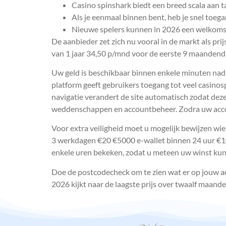
Casino spinshark biedt een breed scala aan t
Als je eenmaal binnen bent, heb je snel toegang
Nieuwe spelers kunnen in 2026 een welkomst
De aanbieder zet zich nu vooral in de markt als pr
van 1 jaar 34,50 p/mnd voor de eerste 9 maandenda
Uw geld is beschikbaar binnen enkele minuten nada
platform geeft gebruikers toegang tot veel casinos
navigatie verandert de site automatisch zodat dez
weddenschappen en accountbeheer. Zodra uw accou
Voor extra veiligheid moet u mogelijk bewijzen 
3 werkdagen €20 €5000 e-wallet binnen 24 uur €
enkele uren bekeken, zodat u meteen uw winst kun
Doe de postcodecheck om te zien wat er op jouw a
2026 kijkt naar de laagste prijs over twaalf maand