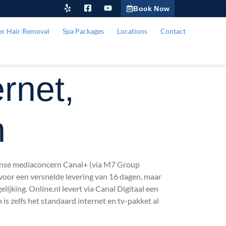
Book Now
er Hair Removal
Spa Packages
Locations
Contact
rnet,
n
Franse mediaconcern Canal+ (via M7 Group
e voor een versnelde levering van 16 dagen, maar
elijking. Online.nl levert via Canal Digitaal een
 is zelfs het standaard internet en tv-pakket al