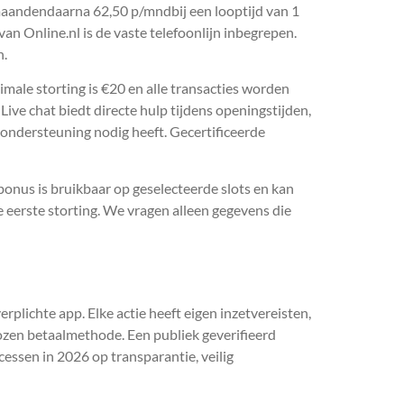
maandendaarna 62,50 p/mndbij een looptijd van 1
an Online.nl is de vaste telefoonlijn inbegrepen.
n.
male storting is €20 en alle transacties worden
Live chat biedt directe hulp tijdens openingstijden,
 ondersteuning nodig heeft. Gecertificeerde
onus is bruikbaar op geselecteerde slots en kan
 eerste storting. We vragen alleen gegevens die
rplichte app. Elke actie heeft eigen inzetvereisten,
kozen betaalmethode. Een publiek geverifieerd
essen in 2026 op transparantie, veilig