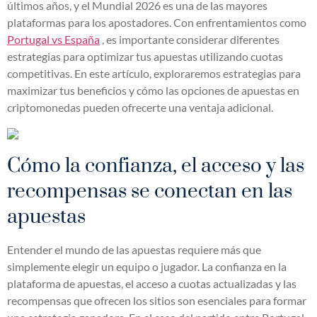
últimos años, y el Mundial 2026 es una de las mayores
plataformas para los apostadores. Con enfrentamientos como
Portugal vs España
, es importante considerar diferentes
estrategias para optimizar tus apuestas utilizando cuotas
competitivas. En este artículo, exploraremos estrategias para
maximizar tus beneficios y cómo las opciones de apuestas en
criptomonedas pueden ofrecerte una ventaja adicional.
Cómo la confianza, el acceso y las
recompensas se conectan en las
apuestas
Entender el mundo de las apuestas requiere más que
simplemente elegir un equipo o jugador. La confianza en la
plataforma de apuestas, el acceso a cuotas actualizadas y las
recompensas que ofrecen los sitios son esenciales para formar