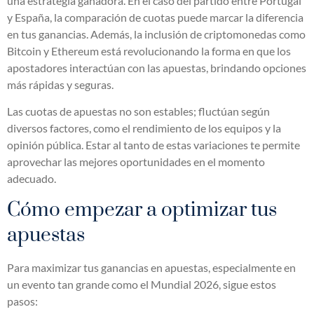
una estrategia ganadora. En el caso del partido entre Portugal
y España, la comparación de cuotas puede marcar la diferencia
en tus ganancias. Además, la inclusión de criptomonedas como
Bitcoin y Ethereum está revolucionando la forma en que los
apostadores interactúan con las apuestas, brindando opciones
más rápidas y seguras.
Las cuotas de apuestas no son estables; fluctúan según
diversos factores, como el rendimiento de los equipos y la
opinión pública. Estar al tanto de estas variaciones te permite
aprovechar las mejores oportunidades en el momento
adecuado.
Cómo empezar a optimizar tus
apuestas
Para maximizar tus ganancias en apuestas, especialmente en
un evento tan grande como el Mundial 2026, sigue estos
pasos: