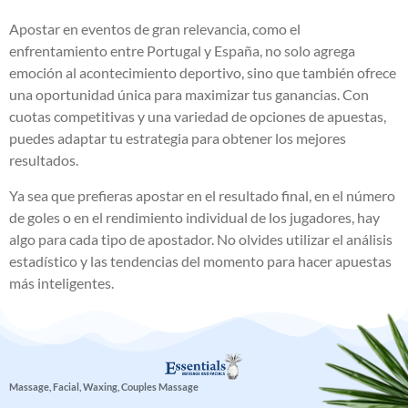
Apostar en eventos de gran relevancia, como el
enfrentamiento entre Portugal y España, no solo agrega
emoción al acontecimiento deportivo, sino que también ofrece
una oportunidad única para maximizar tus ganancias. Con
cuotas competitivas y una variedad de opciones de apuestas,
puedes adaptar tu estrategia para obtener los mejores
resultados.
Ya sea que prefieras apostar en el resultado final, en el número
de goles o en el rendimiento individual de los jugadores, hay
algo para cada tipo de apostador. No olvides utilizar el análisis
estadístico y las tendencias del momento para hacer apuestas
más inteligentes.
Massage, Facial, Waxing, Couples Massage