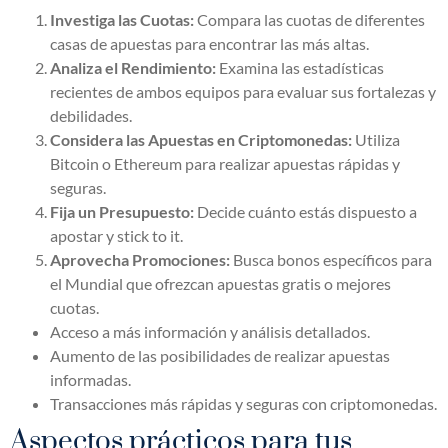
Investiga las Cuotas:
Compara las cuotas de diferentes
casas de apuestas para encontrar las más altas.
Analiza el Rendimiento:
Examina las estadísticas
recientes de ambos equipos para evaluar sus fortalezas y
debilidades.
Considera las Apuestas en Criptomonedas:
Utiliza
Bitcoin o Ethereum para realizar apuestas rápidas y
seguras.
Fija un Presupuesto:
Decide cuánto estás dispuesto a
apostar y stick to it.
Aprovecha Promociones:
Busca bonos específicos para
el Mundial que ofrezcan apuestas gratis o mejores
cuotas.
Acceso a más información y análisis detallados.
Aumento de las posibilidades de realizar apuestas
informadas.
Transacciones más rápidas y seguras con criptomonedas.
Aspectos prácticos para tus