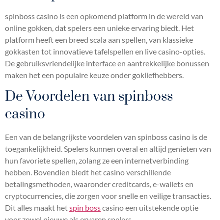
spinboss casino is een opkomend platform in de wereld van
online gokken, dat spelers een unieke ervaring biedt. Het
platform heeft een breed scala aan spellen, van klassieke
gokkasten tot innovatieve tafelspellen en live casino-opties.
De gebruiksvriendelijke interface en aantrekkelijke bonussen
maken het een populaire keuze onder gokliefhebbers.
De Voordelen van spinboss
casino
Een van de belangrijkste voordelen van spinboss casino is de
toegankelijkheid. Spelers kunnen overal en altijd genieten van
hun favoriete spellen, zolang ze een internetverbinding
hebben. Bovendien biedt het casino verschillende
betalingsmethoden, waaronder creditcards, e-wallets en
cryptocurrencies, die zorgen voor snelle en veilige transacties.
Dit alles maakt het
spin boss
casino een uitstekende optie
voor zowel nieuwe als ervaren spelers.