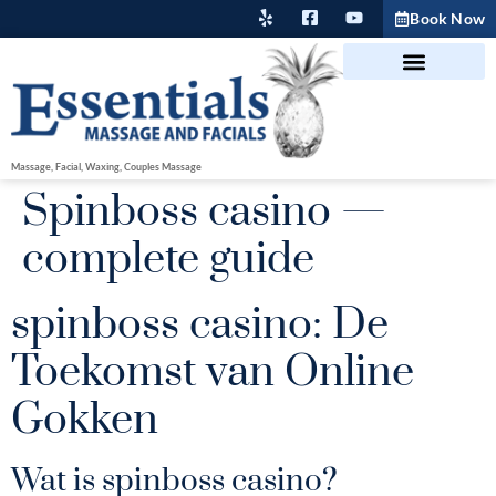
Book Now
Massage, Facial, Waxing, Couples Massage
Spinboss casino —
complete guide
spinboss casino: De
Toekomst van Online
Gokken
Wat is spinboss casino?