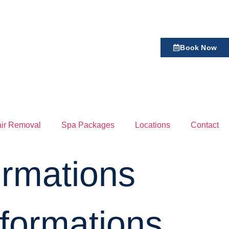
Book Now
air Removal
Spa Packages
Locations
Contact
formations
nformations