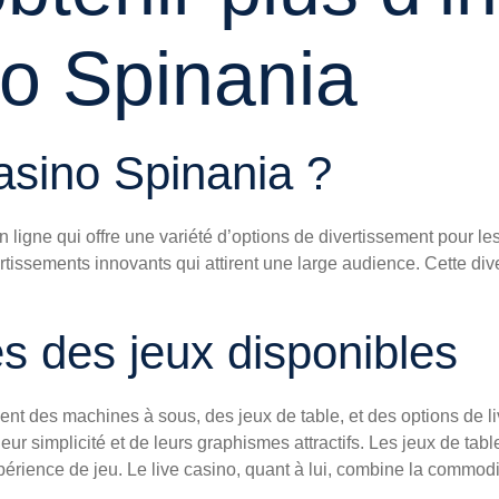
no Spinania
asino Spinania ?
 ligne qui offre une variété d’options de divertissement pour l
tissements innovants qui attirent une large audience. Cette divers
es des jeux disponibles
uent des machines à sous, des jeux de table, et des options de l
 simplicité et de leurs graphismes attractifs. Les jeux de table
périence de jeu. Le live casino, quant à lui, combine la commodi