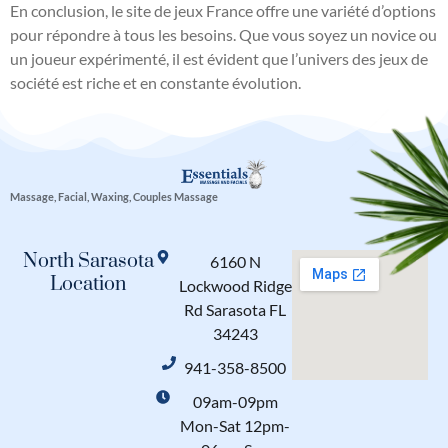
En conclusion, le site de jeux France offre une variété d’options
pour répondre à tous les besoins. Que vous soyez un novice ou
un joueur expérimenté, il est évident que l’univers des jeux de
société est riche et en constante évolution.
Massage, Facial, Waxing, Couples Massage
North Sarasota
6160 N
Location
Lockwood Ridge
Rd Sarasota FL
34243
941-358-8500
09am-09pm
Mon-Sat 12pm-