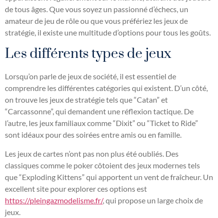
de tous âges. Que vous soyez un passionné d’échecs, un
amateur de jeu de rôle ou que vous préfériez les jeux de
stratégie, il existe une multitude d’options pour tous les goûts.
Les différents types de jeux
Lorsqu’on parle de jeux de société, il est essentiel de
comprendre les différentes catégories qui existent. D’un côté,
on trouve les jeux de stratégie tels que “Catan” et
“Carcassonne”, qui demandent une réflexion tactique. De
l’autre, les jeux familiaux comme “Dixit” ou “Ticket to Ride”
sont idéaux pour des soirées entre amis ou en famille.
Les jeux de cartes n’ont pas non plus été oubliés. Des
classiques comme le poker côtoient des jeux modernes tels
que “Exploding Kittens” qui apportent un vent de fraîcheur. Un
excellent site pour explorer ces options est
https://pleingazmodelisme.fr/
, qui propose un large choix de
jeux.