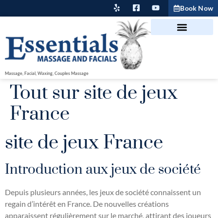
Book Now
Massage, Facial, Waxing, Couples Massage
Tout sur site de jeux
France
site de jeux France
Introduction aux jeux de société
Depuis plusieurs années, les jeux de société connaissent un
regain d’intérêt en France. De nouvelles créations
apparaissent régulièrement sur le marché, attirant des joueurs