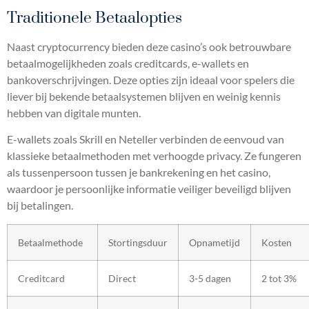
Traditionele Betaalopties
Naast cryptocurrency bieden deze casino’s ook betrouwbare
betaalmogelijkheden zoals creditcards, e-wallets en
bankoverschrijvingen. Deze opties zijn ideaal voor spelers die
liever bij bekende betaalsystemen blijven en weinig kennis
hebben van digitale munten.
E-wallets zoals Skrill en Neteller verbinden de eenvoud van
klassieke betaalmethoden met verhoogde privacy. Ze fungeren
als tussenpersoon tussen je bankrekening en het casino,
waardoor je persoonlijke informatie veiliger beveiligd blijven
bij betalingen.
Betaalmethode
Stortingsduur
Opnametijd
Kosten
Creditcard
Direct
3-5 dagen
2 tot 3%