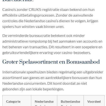
Casino’s zonder CRUKS-registratie staan bekend om hun
efficiënte uitbetalingsprocessen. Zonder de aanvullende
controles die Nederlandse casino’s dienen te volgen, krijgen
spelers hun winsten vaak binnen uren.
De verminderde bureaucratie betekent ook minder
administratieve rompslomp bij het aanmaken van accounts en
het beheren van transacties. Dit resulteert in een soepelere en
gebruiksvriendelijkere ervaring voor casino-bezoekers.
Groter Spelassortiment en Bonusaanbod
Internationale speelhuizen bieden regelmatig een uitgebreider
assortiment aan games en aantrekkelijkere bonussen dan hun
Nederlandse concurrenten. Dit komt doordat ze niet
gebonden zijn aan lokale beperkingen.
Categorie
Nederlandse
Buitenlandse
Voordeel