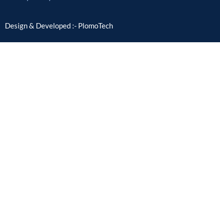
Design & Developed :- PlomoTech