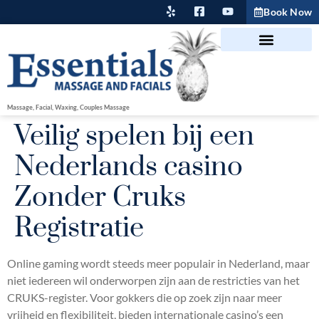
Book Now
Massage, Facial, Waxing, Couples Massage
Veilig spelen bij een
Nederlands casino
Zonder Cruks
Registratie
Online gaming wordt steeds meer populair in Nederland, maar
niet iedereen wil onderworpen zijn aan de restricties van het
CRUKS-register. Voor gokkers die op zoek zijn naar meer
vrijheid en flexibiliteit, bieden internationale casino’s een