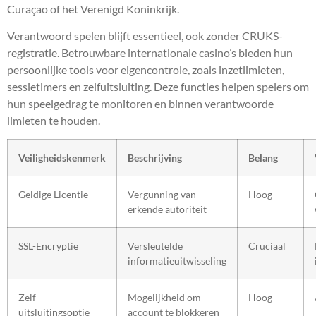
Curaçao of het Verenigd Koninkrijk.
Verantwoord spelen blijft essentieel, ook zonder CRUKS-
registratie. Betrouwbare internationale casino’s bieden hun
persoonlijke tools voor eigencontrole, zoals inzetlimieten,
sessietimers en zelfuitsluiting. Deze functies helpen spelers om
hun speelgedrag te monitoren en binnen verantwoorde
limieten te houden.
Veiligheidskenmerk
Beschrijving
Belang
Geldige Licentie
Vergunning van
Hoog
erkende autoriteit
SSL-Encryptie
Versleutelde
Cruciaal
informatieuitwisseling
Zelf-
Mogelijkheid om
Hoog
uitsluitingsoptie
account te blokkeren