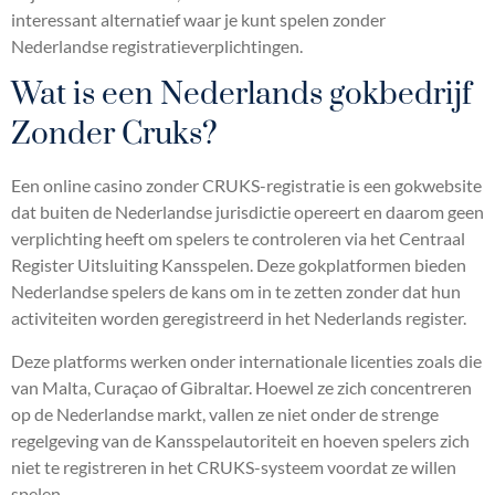
interessant alternatief waar je kunt spelen zonder
Nederlandse registratieverplichtingen.
Wat is een Nederlands gokbedrijf
Zonder Cruks?
Een online casino zonder CRUKS-registratie is een gokwebsite
dat buiten de Nederlandse jurisdictie opereert en daarom geen
verplichting heeft om spelers te controleren via het Centraal
Register Uitsluiting Kansspelen. Deze gokplatformen bieden
Nederlandse spelers de kans om in te zetten zonder dat hun
activiteiten worden geregistreerd in het Nederlands register.
Deze platforms werken onder internationale licenties zoals die
van Malta, Curaçao of Gibraltar. Hoewel ze zich concentreren
op de Nederlandse markt, vallen ze niet onder de strenge
regelgeving van de Kansspelautoriteit en hoeven spelers zich
niet te registreren in het CRUKS-systeem voordat ze willen
spelen.