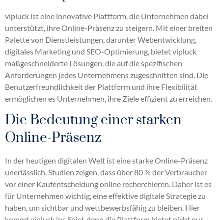
vipluck ist eine innovative Plattform, die Unternehmen dabei
unterstützt, ihre Online-Präsenz zu steigern. Mit einer breiten
Palette von Dienstleistungen, darunter Webentwicklung,
digitales Marketing und SEO-Optimierung, bietet vipluck
maßgeschneiderte Lösungen, die auf die spezifischen
Anforderungen jedes Unternehmens zugeschnitten sind. Die
Benutzerfreundlichkeit der Plattform und ihre Flexibilität
ermöglichen es Unternehmen, ihre Ziele effizient zu erreichen.
Die Bedeutung einer starken
Online-Präsenz
In der heutigen digitalen Welt ist eine starke Online-Präsenz
unerlässlich. Studien zeigen, dass über 80 % der Verbraucher
vor einer Kaufentscheidung online recherchieren. Daher ist es
für Unternehmen wichtig, eine effektive digitale Strategie zu
haben, um sichtbar und wettbewerbsfähig zu bleiben. Hier
kommt vipluck ins Spiel, denn die Plattform bietet nicht nur