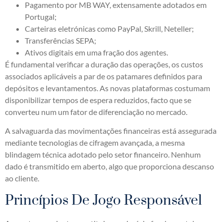
Pagamento por MB WAY, extensamente adotados em
Portugal;
Carteiras eletrónicas como PayPal, Skrill, Neteller;
Transferências SEPA;
Ativos digitais em uma fração dos agentes.
É fundamental verificar a duração das operações, os custos
associados aplicáveis a par de os patamares definidos para
depósitos e levantamentos. As novas plataformas costumam
disponibilizar tempos de espera reduzidos, facto que se
converteu num um fator de diferenciação no mercado.
A salvaguarda das movimentações financeiras está assegurada
mediante tecnologias de cifragem avançada, a mesma
blindagem técnica adotado pelo setor financeiro. Nenhum
dado é transmitido em aberto, algo que proporciona descanso
ao cliente.
Princípios De Jogo Responsável