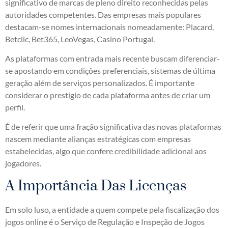
significativo de marcas de pleno direito reconhecidas pelas
autoridades competentes. Das empresas mais populares
destacam-se nomes internacionais nomeadamente: Placard,
Betclic, Bet365, LeoVegas, Casino Portugal.
As plataformas com entrada mais recente buscam diferenciar-
se apostando em condições preferenciais, sistemas de última
geração além de serviços personalizados. É importante
considerar o prestígio de cada plataforma antes de criar um
perfil.
É de referir que uma fração significativa das novas plataformas
nascem mediante alianças estratégicas com empresas
estabelecidas, algo que confere credibilidade adicional aos
jogadores.
A Importância Das Licenças
Em solo luso, a entidade a quem compete pela fiscalização dos
jogos online é o Serviço de Regulação e Inspeção de Jogos