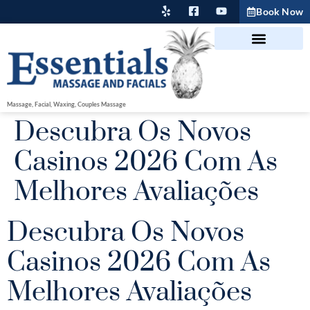
Book Now
Massage, Facial, Waxing, Couples Massage
Descubra Os Novos
Casinos 2026 Com As
Melhores Avaliações
Descubra Os Novos
Casinos 2026 Com As
Melhores Avaliações