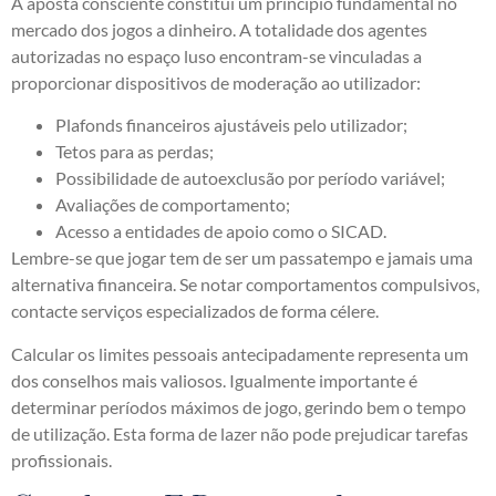
A aposta consciente constitui um princípio fundamental no
mercado dos jogos a dinheiro. A totalidade dos agentes
autorizadas no espaço luso encontram-se vinculadas a
proporcionar dispositivos de moderação ao utilizador:
Plafonds financeiros ajustáveis pelo utilizador;
Tetos para as perdas;
Possibilidade de autoexclusão por período variável;
Avaliações de comportamento;
Acesso a entidades de apoio como o SICAD.
Lembre-se que jogar tem de ser um passatempo e jamais uma
alternativa financeira. Se notar comportamentos compulsivos,
contacte serviços especializados de forma célere.
Calcular os limites pessoais antecipadamente representa um
dos conselhos mais valiosos. Igualmente importante é
determinar períodos máximos de jogo, gerindo bem o tempo
de utilização. Esta forma de lazer não pode prejudicar tarefas
profissionais.