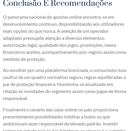
Conclusão E Recomendações
O panorama nacional de apostas online encontra-se em
desenvolvimento contínuo, disponibilizando aos utilizadores
mais opções do que nunca. A seleção de um operador
adaptado pressupõe atenção a diversos elementos:
autorização legal, qualidade dos jogos, promoções, meios
financeiros aceites, acompanhamento pós-registo assim como
medidas de proteção.
Ao escolher por uma plataforma licenciada, o consumidor luso
usufrui de um quadro normativo seguro, regras equilibradas a
par de proteção financeira. Mantenha-se atualizado em
relação às novidades do segmento assim como jogue de forma
responsável.
Finalmente o cenário das salas online no país proporciona
presentemente possibilidades inéditas a todos os que
ambicionam lazer responsável de elevado padrão. Investir
tempo no estudo prévio das hipóteses ao alcance é o caminho